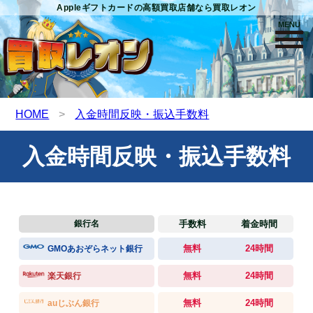
Appleギフトカードの高額買取店舗なら買取レオン
MENU
HOME
>
入金時間反映・振込手数料
入金時間反映・振込手数料
手数料
着金時間
銀行名
無料
24時間
GMOあおぞらネット銀行
無料
24時間
楽天銀行
無料
24時間
auじぶん銀行